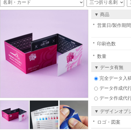
▼ 商品
営業日/製作期間
印刷色数
数量
▼ データ有無
完全データ入
データ作成代行注
データ作成代
▼ デザインオプ
ロゴ・図案