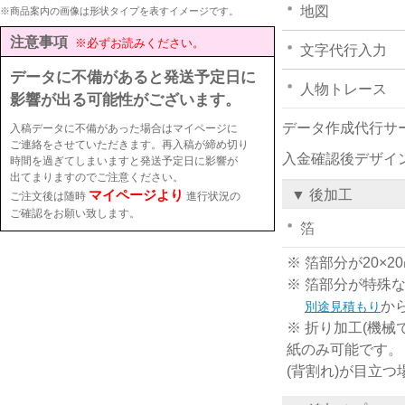
地図
※商品案内の画像は形状タイプを表すイメージです。
注意事項
※必ずお読みください。
文字代行入力
データに不備があると発送予定日に
人物トレース
影響が出る可能性がございます。
データ作成代行サ
入稿データに不備があった場合はマイページに
ご連絡をさせていただきます。再入稿が締め切り
入金確認後デザイ
時間を過ぎてしまいますと発送予定日に影響が
出てまりますのでご注意ください。
マイページより
▼ 後加工
ご注文後は随時
進行状況の
ご確認をお願い致します。
箔
※ 箔部分が20
※ 箔部分が特殊
か
別途見積もり
※ 折り加工(機械
紙のみ可能です。
(背割れ)が目立