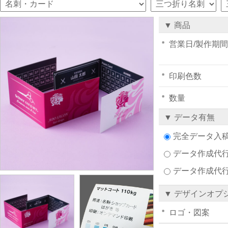
▼ 商品
営業日/製作期間
印刷色数
数量
▼ データ有無
完全データ入
データ作成代行注
データ作成代
▼ デザインオプ
ロゴ・図案