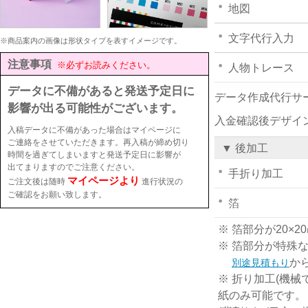
地図
文字代行入力
※商品案内の画像は形状タイプを表すイメージです。
注意事項
※必ずお読みください。
人物トレース
データに不備があると発送予定日に
データ作成代行サ
影響が出る可能性がございます。
入金確認後デザイ
入稿データに不備があった場合はマイページに
ご連絡をさせていただきます。再入稿が締め切り
▼ 後加工
時間を過ぎてしまいますと発送予定日に影響が
出てまりますのでご注意ください。
手折り加工
マイページより
ご注文後は随時
進行状況の
ご確認をお願い致します。
箔
※ 箔部分が20
※ 箔部分が特殊
か
別途見積もり
※ 折り加工(機械
紙のみ可能です。