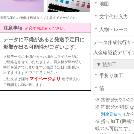
地図
文字代行入力
※商品案内の画像は形状タイプを表すイメージです。
注意事項
※必ずお読みください。
人物トレース
データに不備があると発送予定日に
データ作成代行サ
影響が出る可能性がございます。
入金確認後デザイ
入稿データに不備があった場合はマイページに
ご連絡をさせていただきます。再入稿が締め切り
▼ 後加工
時間を過ぎてしまいますと発送予定日に影響が
出てまりますのでご注意ください。
手折り加工
マイページより
ご注文後は随時
進行状況の
ご確認をお願い致します。
箔
※ 箔部分が20
※ 箔部分が特殊
か
別途見積もり
※ 折り加工(機械
紙のみ可能です。