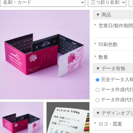
▼ 商品
営業日/製作期間
印刷色数
数量
▼ データ有無
完全データ入
データ作成代行注
データ作成代
▼ デザインオプ
ロゴ・図案