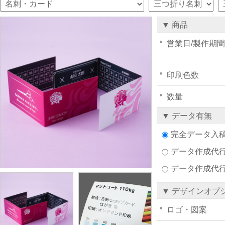
▼ 商品
営業日/製作期間
印刷色数
数量
▼ データ有無
完全データ入
データ作成代行注
データ作成代
▼ デザインオプ
ロゴ・図案