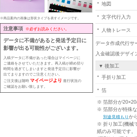
地図
文字代行入力
※商品案内の画像は形状タイプを表すイメージです。
注意事項
※必ずお読みください。
人物トレース
データに不備があると発送予定日に
データ作成代行サ
影響が出る可能性がございます。
入金確認後デザイ
入稿データに不備があった場合はマイページに
ご連絡をさせていただきます。再入稿が締め切り
▼ 後加工
時間を過ぎてしまいますと発送予定日に影響が
出てまりますのでご注意ください。
手折り加工
マイページより
ご注文後は随時
進行状況の
ご確認をお願い致します。
箔
※ 箔部分が20
※ 箔部分が特殊
か
別途見積もり
※ 折り加工(機械
紙のみ可能です。