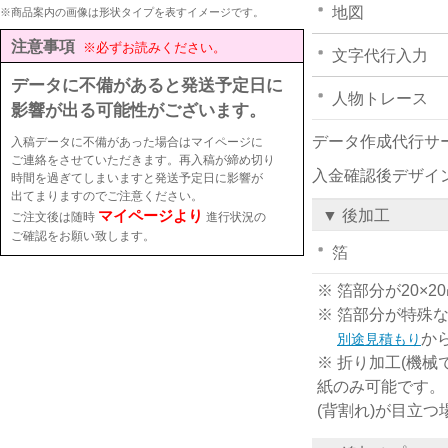
地図
※商品案内の画像は形状タイプを表すイメージです。
注意事項
※必ずお読みください。
文字代行入力
データに不備があると発送予定日に
人物トレース
影響が出る可能性がございます。
データ作成代行サ
入稿データに不備があった場合はマイページに
ご連絡をさせていただきます。再入稿が締め切り
入金確認後デザイ
時間を過ぎてしまいますと発送予定日に影響が
出てまりますのでご注意ください。
マイページより
▼ 後加工
ご注文後は随時
進行状況の
ご確認をお願い致します。
箔
※ 箔部分が20
※ 箔部分が特殊
か
別途見積もり
※ 折り加工(機械
紙のみ可能です。
(背割れ)が目立