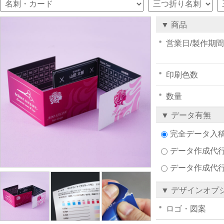
▼ 商品
営業日/製作期間
印刷色数
数量
▼ データ有無
完全データ入
データ作成代行注
データ作成代
▼ デザインオプ
ロゴ・図案