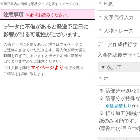
地図
※商品案内の画像は形状タイプを表すイメージです。
注意事項
※必ずお読みください。
文字代行入力
データに不備があると発送予定日に
人物トレース
影響が出る可能性がございます。
データ作成代行サ
入稿データに不備があった場合はマイページに
ご連絡をさせていただきます。再入稿が締め切り
入金確認後デザイ
時間を過ぎてしまいますと発送予定日に影響が
出てまりますのでご注意ください。
マイページより
▼ 後加工
ご注文後は随時
進行状況の
ご確認をお願い致します。
箔
※ 箔部分が20
※ 箔部分が特殊
か
別途見積もり
※ 折り加工(機械
紙のみ可能です。
(背割れ)が目立