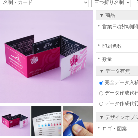
▼ 商品
営業日/製作期間
印刷色数
数量
▼ データ有無
完全データ入
データ作成代行注
データ作成代
▼ デザインオプ
ロゴ・図案