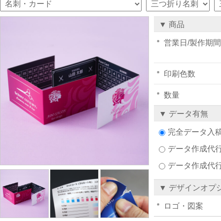
▼ 商品
営業日/製作期間
印刷色数
数量
▼ データ有無
完全データ入
データ作成代行注
データ作成代
▼ デザインオプ
ロゴ・図案