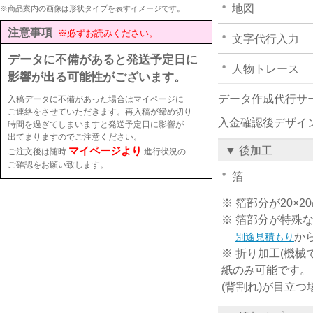
地図
※商品案内の画像は形状タイプを表すイメージです。
注意事項
※必ずお読みください。
文字代行入力
データに不備があると発送予定日に
人物トレース
影響が出る可能性がございます。
データ作成代行サ
入稿データに不備があった場合はマイページに
ご連絡をさせていただきます。再入稿が締め切り
入金確認後デザイ
時間を過ぎてしまいますと発送予定日に影響が
出てまりますのでご注意ください。
マイページより
▼ 後加工
ご注文後は随時
進行状況の
ご確認をお願い致します。
箔
※ 箔部分が20
※ 箔部分が特殊
か
別途見積もり
※ 折り加工(機械
紙のみ可能です。
(背割れ)が目立