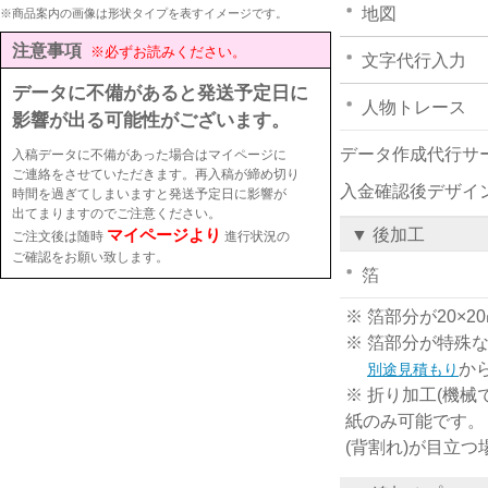
地図
※商品案内の画像は形状タイプを表すイメージです。
注意事項
※必ずお読みください。
文字代行入力
データに不備があると発送予定日に
人物トレース
影響が出る可能性がございます。
データ作成代行サ
入稿データに不備があった場合はマイページに
ご連絡をさせていただきます。再入稿が締め切り
入金確認後デザイ
時間を過ぎてしまいますと発送予定日に影響が
出てまりますのでご注意ください。
マイページより
▼ 後加工
ご注文後は随時
進行状況の
ご確認をお願い致します。
箔
※ 箔部分が20
※ 箔部分が特殊
か
別途見積もり
※ 折り加工(機械
紙のみ可能です。
(背割れ)が目立