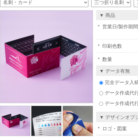
▼ 商品
営業日/製作期間
印刷色数
数量
▼ データ有無
完全データ入
データ作成代行注
データ作成代
▼ デザインオプ
ロゴ・図案