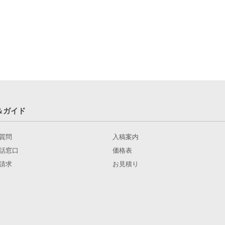
＆ガイド
質問
入稿案内
話窓口
価格表
請求
お見積り