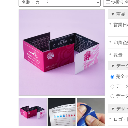
▼ 商品
営業日
印刷色
数量
▼ デー
完全
データ
デー
▼ デザ
ロゴ・