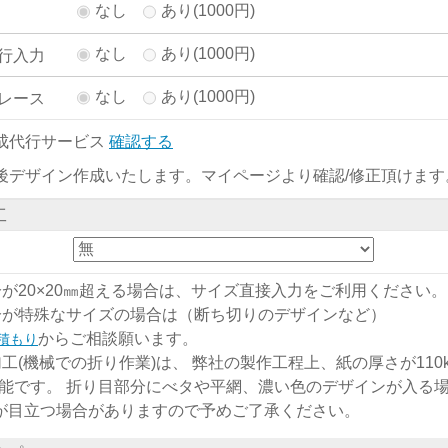
なし
あり(1000円)
なし
あり(1000円)
行入力
なし
あり(1000円)
レース
成代行サービス
確認する
後デザイン作成いたします。マイページより確認/修正頂けます
工
分が20×20㎜超える場合は、サイズ直接入力をご利用ください。
分が特殊なサイズの場合は（断ち切りのデザインなど）
からご相談願います。
積もり
加工(機械での折り作業)は、 弊社の製作工程上、紙の厚さが110kg
能です。 折り目部分にべタや平網、濃い色のデザインが入る
)が目立つ場合がありますので予めご了承ください。