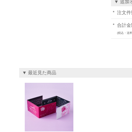
▼ 追加
注文件
合計金
(税込・送料
▼ 最近見た商品