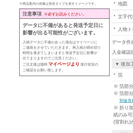
地図
※商品案内の画像は形状タイプを表すイメージです。
注意事項
※必ずお読みください。
文字代
データに不備があると発送予定日に
人物ト
影響が出る可能性がございます。
データ作
入稿データに不備があった場合はマイページに
ご連絡をさせていただきます。再入稿が締め切り
入金確認
時間を過ぎてしまいますと発送予定日に影響が
出てまりますのでご注意ください。
マイページより
▼ 後加
ご注文後は随時
進行状況の
ご確認をお願い致します。
箔
※ 箔部
※ 箔部
別途見
※ 折り
紙のみ可
(背割れ