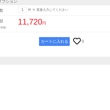
オプション
件
※ 直接入力してください
数
11,720
額
円
別途)
カートに入れる
0