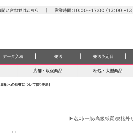
データ入稿
発送
発送予定日
店舗・販促商品
梱包・大型商品
配への影響について[8/5更新]
。
▶名刺(一般/高級紙質)規格