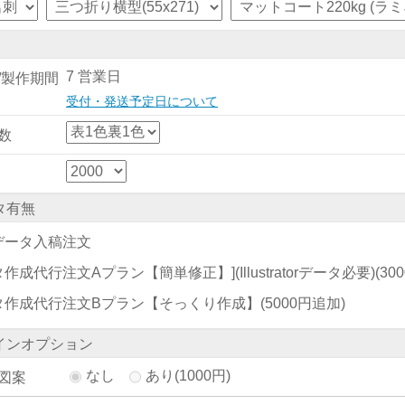
7 営業日
/製作期間
受付・発送予定日について
数
タ有無
データ入稿注文
作成代行注文Aプラン【簡単修正】](Illustratorデータ必要)
(30
タ作成代行注文Bプラン【そっくり作成】
(5000円追加)
インオプション
なし
あり(1000円)
図案