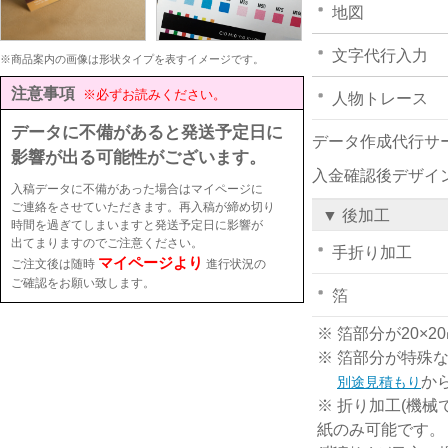
地図
文字代行入力
※商品案内の画像は形状タイプを表すイメージです。
注意事項
※必ずお読みください。
人物トレース
データに不備があると発送予定日に
データ作成代行サ
影響が出る可能性がございます。
入金確認後デザイ
入稿データに不備があった場合はマイページに
ご連絡をさせていただきます。再入稿が締め切り
▼ 後加工
時間を過ぎてしまいますと発送予定日に影響が
出てまりますのでご注意ください。
手折り加工
マイページより
ご注文後は随時
進行状況の
ご確認をお願い致します。
箔
※ 箔部分が20
※ 箔部分が特殊
か
別途見積もり
※ 折り加工(機械
紙のみ可能です。