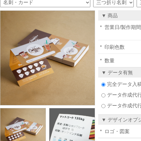
▼ 商品
営業日/製作期間
印刷色数
数量
▼ データ有無
完全データ入
データ作成代行注
データ作成代
▼ デザインオプ
ロゴ・図案