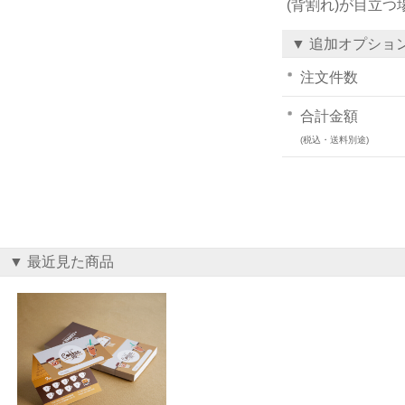
(背割れ)が目立
▼ 追加オプショ
注文件数
合計金額
(税込・送料別途)
▼ 最近見た商品