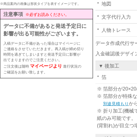
地図
※商品案内の画像は形状タイプを表すイメージです。
注意事項
※必ずお読みください。
文字代行入力
データに不備があると発送予定日に
人物トレース
影響が出る可能性がございます。
データ作成代行サ
入稿データに不備があった場合はマイページに
ご連絡をさせていただきます。再入稿が締め切り
入金確認後デザイ
時間を過ぎてしまいますと発送予定日に影響が
出てまりますのでご注意ください。
マイページより
▼ 後加工
ご注文後は随時
進行状況の
ご確認をお願い致します。
箔
※ 箔部分が20
※ 箔部分が特殊
か
別途見積もり
※ 折り加工(機械
紙のみ可能です。
(背割れ)が目立