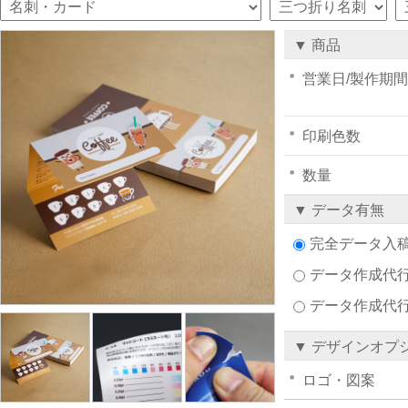
▼ 商品
営業日/製作期間
印刷色数
数量
▼ データ有無
完全データ入
データ作成代行注
データ作成代
▼ デザインオプ
ロゴ・図案