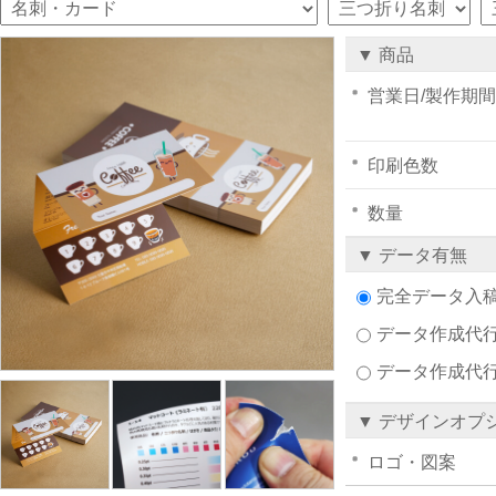
▼ 商品
営業日/製作期間
印刷色数
数量
▼ データ有無
完全データ入
データ作成代行注
データ作成代
▼ デザインオプ
ロゴ・図案