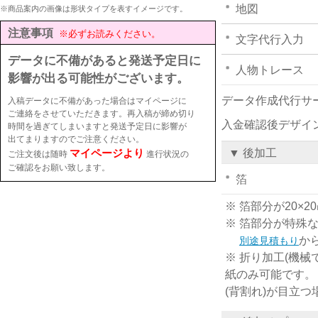
地図
※商品案内の画像は形状タイプを表すイメージです。
注意事項
※必ずお読みください。
文字代行入力
データに不備があると発送予定日に
人物トレース
影響が出る可能性がございます。
データ作成代行サ
入稿データに不備があった場合はマイページに
ご連絡をさせていただきます。再入稿が締め切り
入金確認後デザイ
時間を過ぎてしまいますと発送予定日に影響が
出てまりますのでご注意ください。
マイページより
▼ 後加工
ご注文後は随時
進行状況の
ご確認をお願い致します。
箔
※ 箔部分が20
※ 箔部分が特殊
か
別途見積もり
※ 折り加工(機械
紙のみ可能です。
(背割れ)が目立