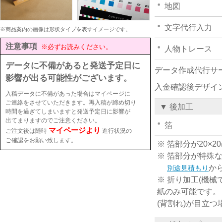
地図
文字代行入力
※商品案内の画像は形状タイプを表すイメージです。
注意事項
※必ずお読みください。
人物トレース
データに不備があると発送予定日に
データ作成代行サ
影響が出る可能性がございます。
入金確認後デザイ
入稿データに不備があった場合はマイページに
ご連絡をさせていただきます。再入稿が締め切り
▼ 後加工
時間を過ぎてしまいますと発送予定日に影響が
出てまりますのでご注意ください。
箔
マイページより
ご注文後は随時
進行状況の
ご確認をお願い致します。
※ 箔部分が20
※ 箔部分が特殊
か
別途見積もり
※ 折り加工(機械
紙のみ可能です。
(背割れ)が目立