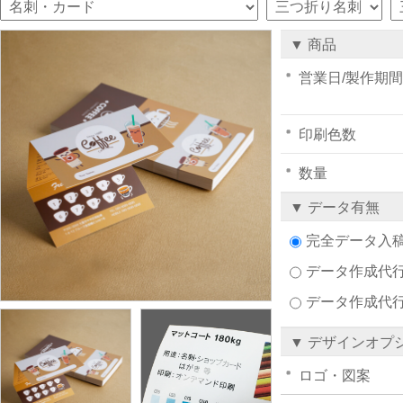
▼ 商品
営業日/製作期間
印刷色数
数量
▼ データ有無
完全データ入
データ作成代行注
データ作成代
▼ デザインオプ
ロゴ・図案