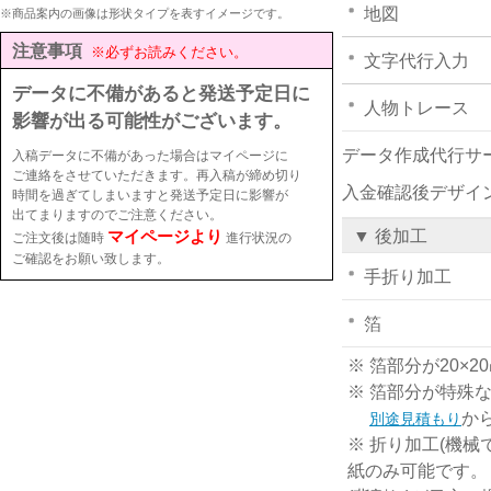
地図
※商品案内の画像は形状タイプを表すイメージです。
注意事項
※必ずお読みください。
文字代行入力
データに不備があると発送予定日に
人物トレース
影響が出る可能性がございます。
データ作成代行サ
入稿データに不備があった場合はマイページに
ご連絡をさせていただきます。再入稿が締め切り
入金確認後デザイ
時間を過ぎてしまいますと発送予定日に影響が
出てまりますのでご注意ください。
マイページより
▼ 後加工
ご注文後は随時
進行状況の
ご確認をお願い致します。
手折り加工
箔
※ 箔部分が20
※ 箔部分が特殊
か
別途見積もり
※ 折り加工(機械
紙のみ可能です。