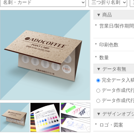
▼ 商品
営業日/製作期間
印刷色数
数量
▼ データ有無
完全データ入
データ作成代行注
データ作成代
▼ デザインオプ
ロゴ・図案