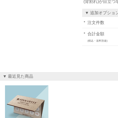
(背割れ)が目立
▼ 追加オプショ
注文件数
合計金額
(税込・送料別途)
▼ 最近見た商品