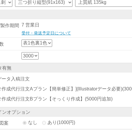
7 営業日
/製作期間
受付・発送予定日について
数
タ有無
データ入稿注文
作成代行注文Aプラン【簡単修正】](Illustratorデータ必要)
(30
タ作成代行注文Bプラン【そっくり作成】
(5000円追加)
インオプション
なし
あり(1000円)
図案