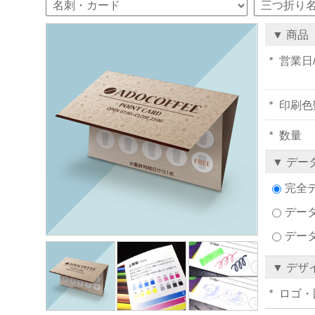
▼ 商品
営業日
印刷色
数量
▼ デー
完全
データ
デー
▼ デザ
ロゴ・