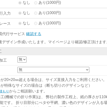
なし
あり(1000円)
なし
あり(1000円)
行入力
なし
あり(1000円)
レース
成代行サービス
確認する
後デザイン作成いたします。マイページより確認/修正頂けます
工
加工
分が20×20㎜超える場合は、サイズ直接入力をご利用ください。
分が特殊なサイズの場合は（断ち切りのデザインなど）
からご相談願います。
積もり
加工(機械での折り作業)は、 弊社の製作工程上、紙の厚さが110kg
能です。 折り目部分にべタや平網、濃い色のデザインが入る