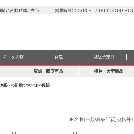
データ入稿
発送
発送予定日
店舗・販促商品
梱包・大型商品
配への影響について[8/5更新]
。
▶名刺(一般/高級紙質)規格