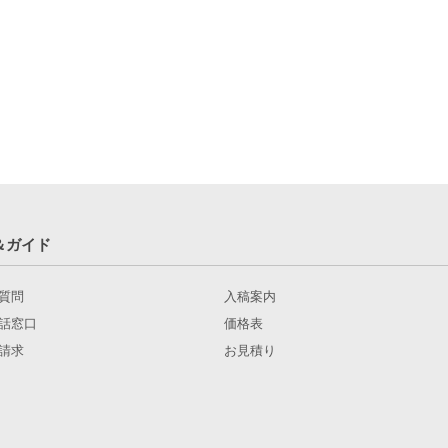
＆ガイド
質問
入稿案内
話窓口
価格表
請求
お見積り