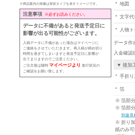
地図
※商品案内の画像は形状タイプを表すイメージです。
注意事項
※必ずお読みください。
文字代
データに不備があると発送予定日に
人物ト
影響が出る可能性がございます。
データ作
入稿データに不備があった場合はマイページに
ご連絡をさせていただきます。再入稿が締め切り
入金確認
時間を過ぎてしまいますと発送予定日に影響が
出てまりますのでご注意ください。
マイページより
▼ 後加
ご注文後は随時
進行状況の
ご確認をお願い致します。
手折り
箔
※ 箔部
※ 箔部
別途見
※ 折り
紙のみ可