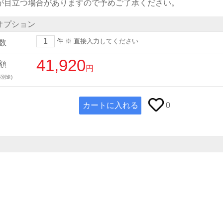
)が目立つ場合がありますので予めご了承ください。
オプション
件
※ 直接入力してください
数
41,920
額
円
別途)
カートに入れる
0