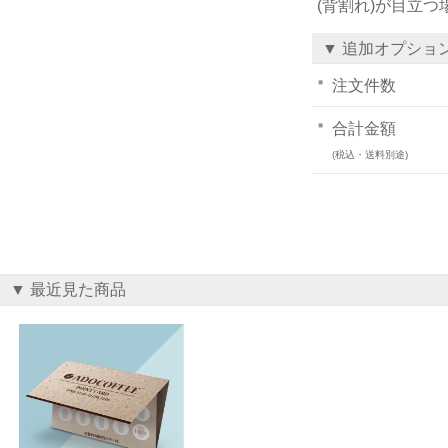
(背割れ)が目立
▼ 追加オプショ
注文件数
合計金額
(税込・送料別途)
▼ 最近見た商品