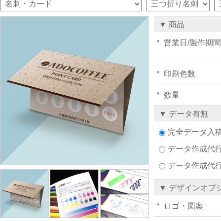
▼ 商品
営業日/製作期間
印刷色数
数量
▼ データ有無
完全データ入
データ作成代行注
データ作成代
▼ デザインオプ
ロゴ・図案