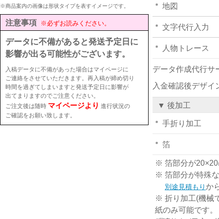
地図
※商品案内の画像は形状タイプを表すイメージです。
注意事項
※必ずお読みください。
文字代行入力
データに不備があると発送予定日に
人物トレース
影響が出る可能性がございます。
データ作成代行サ
入稿データに不備があった場合はマイページに
ご連絡をさせていただきます。再入稿が締め切り
入金確認後デザイ
時間を過ぎてしまいますと発送予定日に影響が
出てまりますのでご注意ください。
マイページより
▼ 後加工
ご注文後は随時
進行状況の
ご確認をお願い致します。
手折り加工
箔
※ 箔部分が20
※ 箔部分が特殊
か
別途見積もり
※ 折り加工(機械
紙のみ可能です。