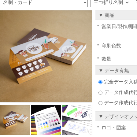
▼ 商品
営業日/製作期間
印刷色数
数量
▼ データ有無
完全データ入
データ作成代行注
データ作成代
▼ デザインオプ
ロゴ・図案