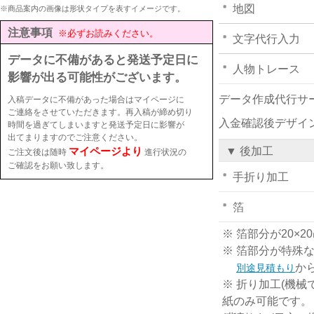
地図
※商品案内の画像は形状タイプを表すイメージです。
注意事項
※必ずお読みください。
文字代行入力
データに不備があると発送予定日に
人物トレース
影響が出る可能性がございます。
データ作成代行サ
入稿データに不備があった場合はマイページに
ご連絡をさせていただきます。再入稿が締め切り
入金確認後デザイ
時間を過ぎてしまいますと発送予定日に影響が
出てまりますのでご注意ください。
マイページより
▼ 後加工
ご注文後は随時
進行状況の
ご確認をお願い致します。
手折り加工
箔
※ 箔部分が20
※ 箔部分が特殊
か
別途見積もり
※ 折り加工(機械
紙のみ可能です。