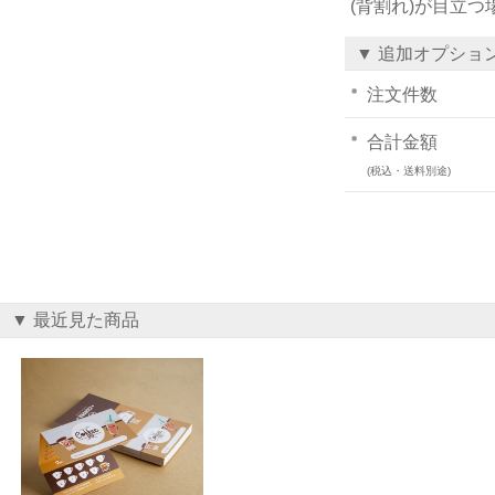
(背割れ)が目立
▼ 追加オプショ
注文件数
合計金額
(税込・送料別途)
▼ 最近見た商品