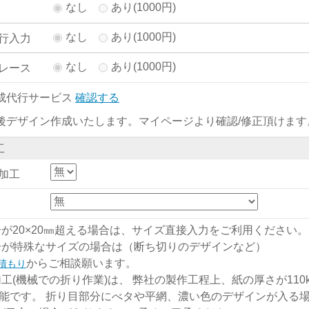
なし
あり(1000円)
なし
あり(1000円)
行入力
なし
あり(1000円)
レース
成代行サービス
確認する
後デザイン作成いたします。マイページより確認/修正頂けます
工
加工
分が20×20㎜超える場合は、サイズ直接入力をご利用ください。
分が特殊なサイズの場合は（断ち切りのデザインなど）
からご相談願います。
積もり
加工(機械での折り作業)は、 弊社の製作工程上、紙の厚さが110kg
能です。 折り目部分にべタや平網、濃い色のデザインが入る