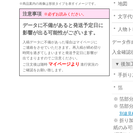
地図
※商品案内の画像は形状タイプを表すイメージです。
注意事項
※必ずお読みください。
文字代
データに不備があると発送予定日に
人物ト
影響が出る可能性がございます。
データ作
入稿データに不備があった場合はマイページに
ご連絡をさせていただきます。再入稿が締め切り
入金確認
時間を過ぎてしまいますと発送予定日に影響が
出てまりますのでご注意ください。
マイページより
▼ 後加
ご注文後は随時
進行状況の
ご確認をお願い致します。
手折り
箔
※ 箔部
※ 箔部
別途見
※ 折り
紙のみ可