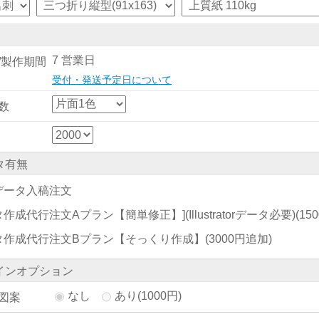
7 営業日
/製作期間
受付・発送予定日について
数
タ有無
データ入稿注文
作成代行注文Aプラン【簡単修正】](Illustratorデータ必要)
(15
タ作成代行注文Bプラン【そっくり作成】
(3000円追加)
インオプション
なし
あり(1000円)
図案