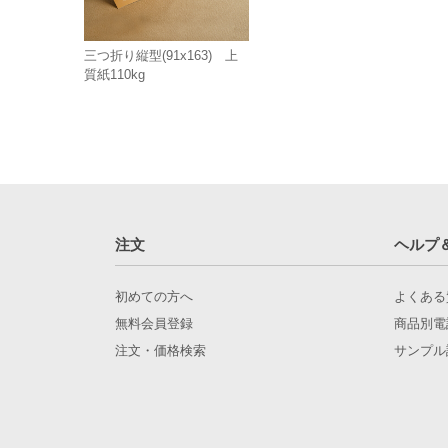
三つ折り縦型(91x163) 上
質紙110kg
注文
ヘルプ
初めての方へ
よくある
無料会員登録
商品別電
注文・価格検索
サンプル