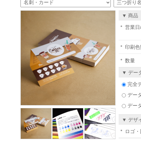
▼ 商品
営業日
印刷色
数量
▼ デー
完全
データ
デー
▼ デザ
ロゴ・