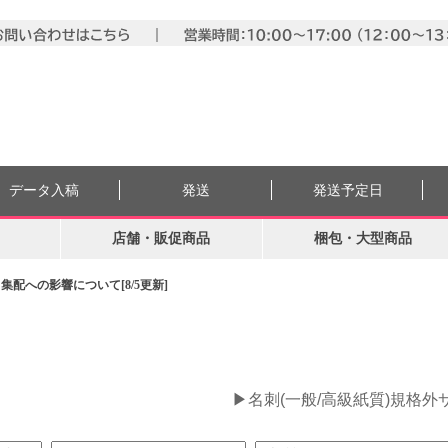
データ入稿
発送
発送予定日
店舗・販促商品
梱包・大型商品
配への影響について[8/5更新]
。
▶名刺(一般/高級紙質)規格