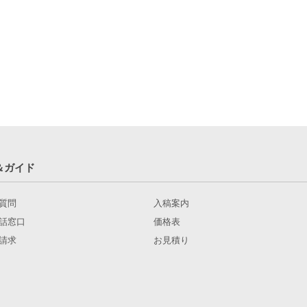
＆ガイド
質問
入稿案内
話窓口
価格表
請求
お見積り