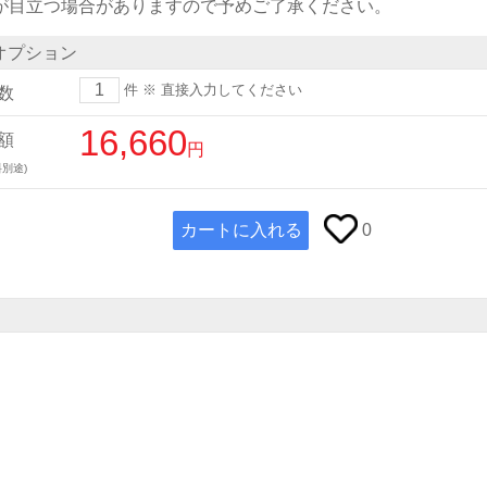
)が目立つ場合がありますので予めご了承ください。
オプション
件
※ 直接入力してください
数
16,660
額
円
別途)
カートに入れる
0