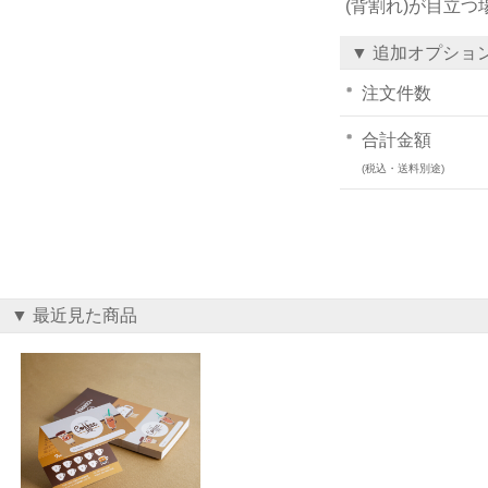
(背割れ)が目立
▼ 追加オプショ
注文件数
合計金額
(税込・送料別途)
▼ 最近見た商品