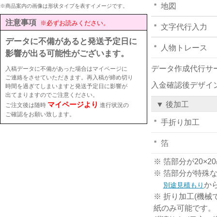
地図
※商品案内の画像は形状タイプを表すイメージです。
注意事項
※必ずお読みください。
文字代行入力
データに不備があると発送予定日に
人物トレース
影響が出る可能性がございます。
データ作成代行サ
入稿データに不備があった場合はマイページに
ご連絡をさせていただきます。再入稿が締め切り
入金確認後デザイ
時間を過ぎてしまいますと発送予定日に影響が
出てまりますのでご注意ください。
マイページより
▼ 後加工
ご注文後は随時
進行状況の
ご確認をお願い致します。
手折り加工
箔
※ 箔部分が20
※ 箔部分が特殊
か
別途見積もり
※ 折り加工(機械
紙のみ可能です。