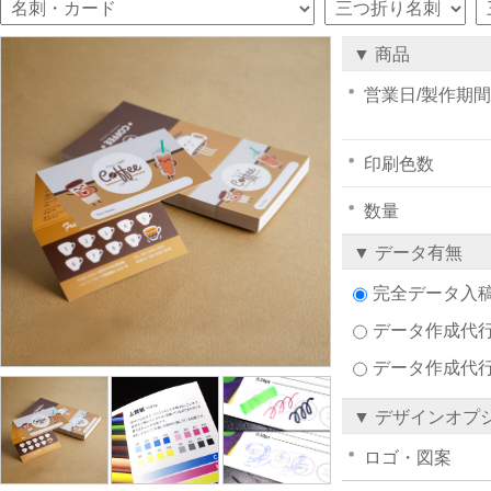
▼ 商品
営業日/製作期間
印刷色数
数量
▼ データ有無
完全データ入
データ作成代行注
データ作成代
▼ デザインオプ
ロゴ・図案