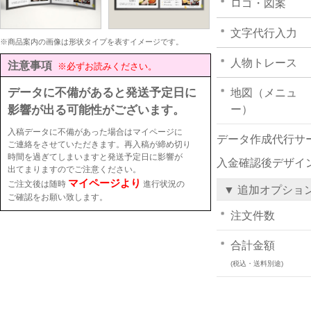
ロゴ・図案
文字代行入力
※商品案内の画像は形状タイプを表すイメージです。
人物トレース
注意事項
※必ずお読みください。
データに不備があると発送予定日に
地図（メニュ
影響が出る可能性がございます。
ー）
入稿データに不備があった場合はマイページに
データ作成代行サ
ご連絡をさせていただきます。再入稿が締め切り
時間を過ぎてしまいますと発送予定日に影響が
入金確認後デザイ
出てまりますのでご注意ください。
マイページより
ご注文後は随時
進行状況の
▼ 追加オプショ
ご確認をお願い致します。
注文件数
合計金額
(税込・送料別途)