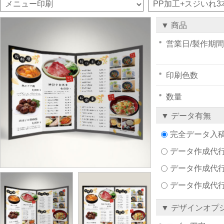
▼ 商品
営業日/製作期間
印刷色数
数量
▼ データ有無
完全データ入
データ作成代行注文
データ作成代行
データ作成代
▼ デザインオプ