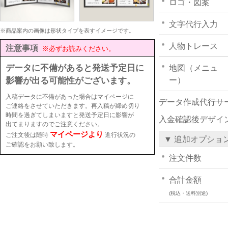
ロゴ・図案
文字代行入力
※商品案内の画像は形状タイプを表すイメージです。
人物トレース
注意事項
※必ずお読みください。
データに不備があると発送予定日に
地図（メニュ
影響が出る可能性がございます。
ー）
入稿データに不備があった場合はマイページに
データ作成代行サ
ご連絡をさせていただきます。再入稿が締め切り
時間を過ぎてしまいますと発送予定日に影響が
入金確認後デザイ
出てまりますのでご注意ください。
マイページより
ご注文後は随時
進行状況の
▼ 追加オプショ
ご確認をお願い致します。
注文件数
合計金額
(税込・送料別途)