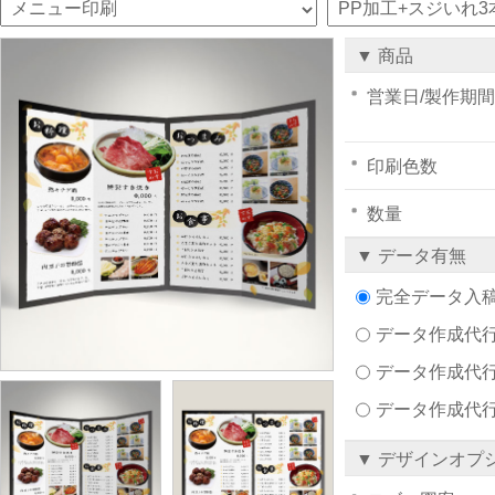
▼ 商品
営業日/製作期間
印刷色数
数量
▼ データ有無
完全データ入
データ作成代行注文
データ作成代行
データ作成代
▼ デザインオプ