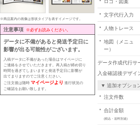
ロゴ・図案
文字代行入力
※商品案内の画像は形状タイプを表すイメージです。
人物トレース
注意事項
※必ずお読みください。
データに不備があると発送予定日に
地図（メニュ
影響が出る可能性がございます。
ー）
入稿データに不備があった場合はマイページに
データ作成代行サ
ご連絡をさせていただきます。再入稿が締め切り
時間を過ぎてしまいますと発送予定日に影響が
入金確認後デザイ
出てまりますのでご注意ください。
マイページより
ご注文後は随時
進行状況の
▼ 追加オプショ
ご確認をお願い致します。
注文件数
合計金額
(税込・送料別途)