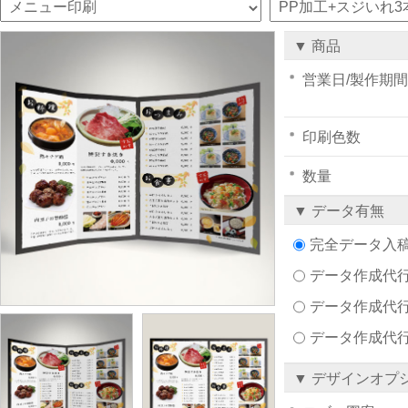
▼ 商品
営業日/製作期間
印刷色数
数量
▼ データ有無
完全データ入
データ作成代行注文
データ作成代行
データ作成代
▼ デザインオプ