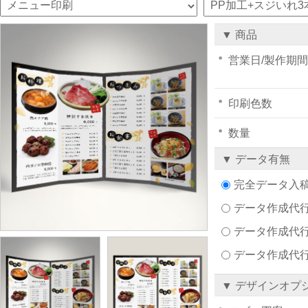
▼ 商品
営業日/製作期間
印刷色数
数量
▼ データ有無
完全データ入
データ作成代行注文
データ作成代行
データ作成代
▼ デザインオプ