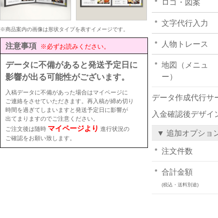
ロゴ・図案
文字代行入力
※商品案内の画像は形状タイプを表すイメージです。
人物トレース
注意事項
※必ずお読みください。
データに不備があると発送予定日に
地図（メニュ
影響が出る可能性がございます。
ー）
入稿データに不備があった場合はマイページに
データ作成代行サ
ご連絡をさせていただきます。再入稿が締め切り
時間を過ぎてしまいますと発送予定日に影響が
入金確認後デザイ
出てまりますのでご注意ください。
マイページより
ご注文後は随時
進行状況の
▼ 追加オプショ
ご確認をお願い致します。
注文件数
合計金額
(税込・送料別途)