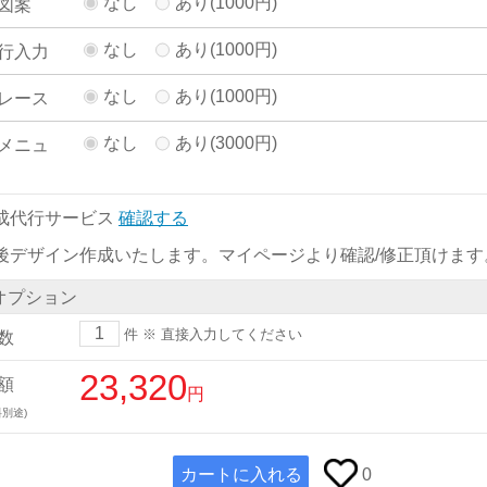
なし
あり(1000円)
図案
なし
あり(1000円)
行入力
なし
あり(1000円)
レース
なし
あり(3000円)
メニュ
成代行サービス
確認する
後デザイン作成いたします。マイページより確認/修正頂けます
オプション
件
※ 直接入力してください
数
23,320
額
円
別途)
カートに入れる
0