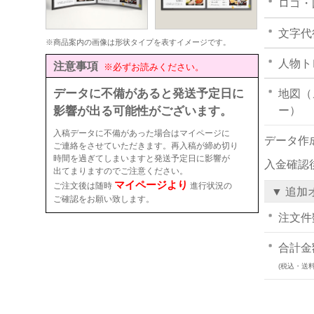
ロゴ・
文字代
※商品案内の画像は形状タイプを表すイメージです。
人物ト
注意事項
※必ずお読みください。
データに不備があると発送予定日に
地図（
影響が出る可能性がございます。
ー）
入稿データに不備があった場合はマイページに
データ作
ご連絡をさせていただきます。再入稿が締め切り
時間を過ぎてしまいますと発送予定日に影響が
入金確認
出てまりますのでご注意ください。
マイページより
ご注文後は随時
進行状況の
▼ 追加
ご確認をお願い致します。
注文件
合計金
(税込・送料