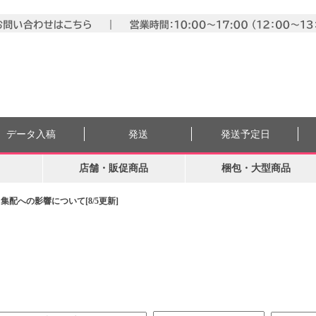
データ入稿
発送
発送予定日
店舗・販促商品
梱包・大型商品
配への影響について[8/5更新]
。