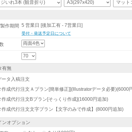
5 営業日 [後加工有 - 7営業日]
/製作期間
受付・発送予定日について
数
タ有無
データ入稿注文
作成代行注文Ａプラン[簡単修正]](Illustratorデータ必要)
(600
タ作成代行注文Bプラン[そっくり作成]
(16000円追加)
タ作成代行注文文字プラン【文字のみで作成】
(8000円追加)
インオプション