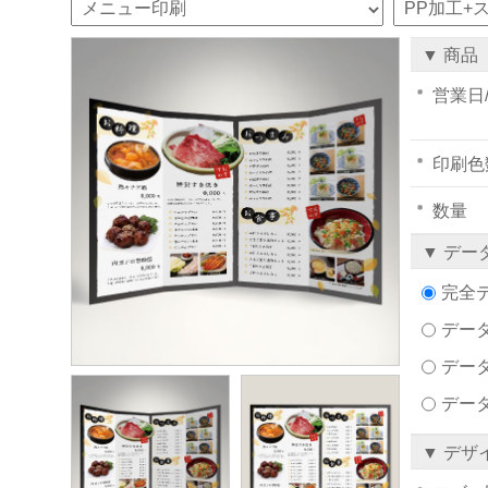
▼ 商品
営業日
印刷色
数量
▼ デー
完全
データ
デー
デー
▼ デザ