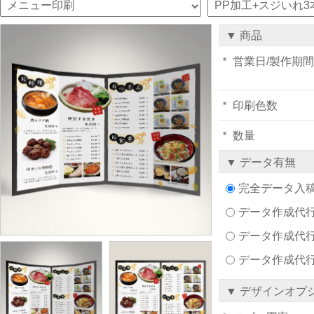
▼ 商品
営業日/製作期間
印刷色数
数量
▼ データ有無
完全データ入
データ作成代行注文
データ作成代行
データ作成代
▼ デザインオプ