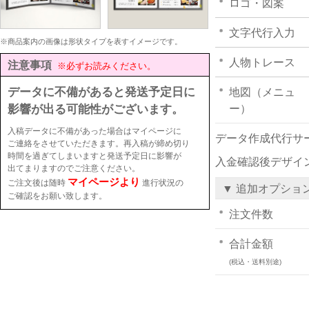
ロゴ・図案
文字代行入力
※商品案内の画像は形状タイプを表すイメージです。
人物トレース
注意事項
※必ずお読みください。
データに不備があると発送予定日に
地図（メニュ
影響が出る可能性がございます。
ー）
入稿データに不備があった場合はマイページに
データ作成代行サ
ご連絡をさせていただきます。再入稿が締め切り
時間を過ぎてしまいますと発送予定日に影響が
入金確認後デザイ
出てまりますのでご注意ください。
マイページより
ご注文後は随時
進行状況の
▼ 追加オプショ
ご確認をお願い致します。
注文件数
合計金額
(税込・送料別途)