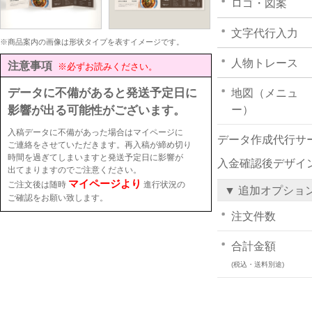
ロゴ・図案
文字代行入力
※商品案内の画像は形状タイプを表すイメージです。
人物トレース
注意事項
※必ずお読みください。
データに不備があると発送予定日に
地図（メニュ
影響が出る可能性がございます。
ー）
入稿データに不備があった場合はマイページに
データ作成代行サ
ご連絡をさせていただきます。再入稿が締め切り
時間を過ぎてしまいますと発送予定日に影響が
入金確認後デザイ
出てまりますのでご注意ください。
マイページより
ご注文後は随時
進行状況の
▼ 追加オプショ
ご確認をお願い致します。
注文件数
合計金額
(税込・送料別途)