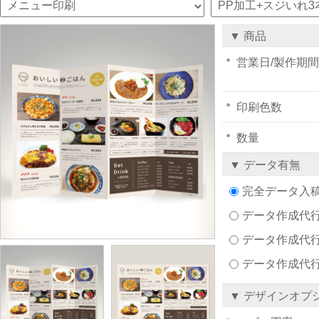
▼ 商品
営業日/製作期間
印刷色数
数量
▼ データ有無
完全データ入
データ作成代行注文
データ作成代行
データ作成代
▼ デザインオプ