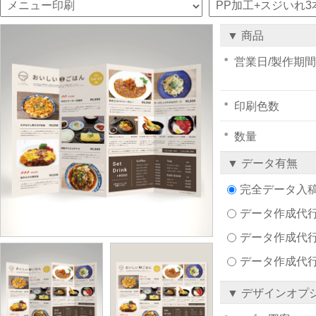
▼ 商品
営業日/製作期間
印刷色数
数量
▼ データ有無
完全データ入
データ作成代行注文
データ作成代行
データ作成代
▼ デザインオプ