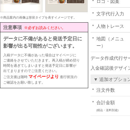
ロゴ・図案
文字代行入力
※商品案内の画像は形状タイプを表すイメージです。
人物トレース
注意事項
※必ずお読みください。
データに不備があると発送予定日に
地図（メニュ
影響が出る可能性がございます。
ー）
入稿データに不備があった場合はマイページに
データ作成代行サ
ご連絡をさせていただきます。再入稿が締め切り
時間を過ぎてしまいますと発送予定日に影響が
入金確認後デザイ
出てまりますのでご注意ください。
マイページより
ご注文後は随時
進行状況の
▼ 追加オプショ
ご確認をお願い致します。
注文件数
合計金額
(税込・送料別途)