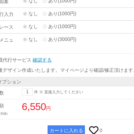
なし
あり(1000円)
図案
なし
あり(1000円)
行入力
なし
あり(1000円)
レース
なし
あり(3000円)
メニュ
成代行サービス
確認する
後デザイン作成いたします。マイページより確認/修正頂けます
オプション
件
※ 直接入力してください
数
6,550
額
円
別途)
カートに入れる
0