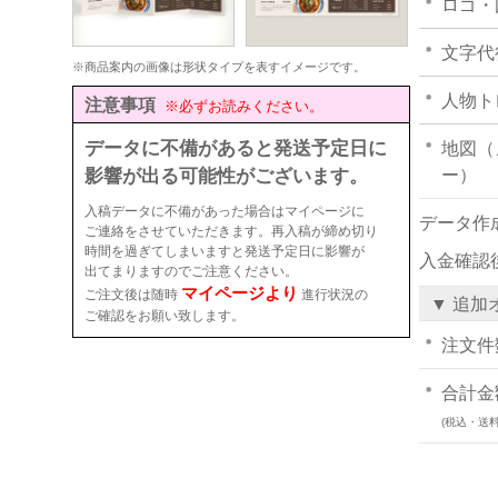
ロゴ・
文字代
※商品案内の画像は形状タイプを表すイメージです。
人物ト
注意事項
※必ずお読みください。
データに不備があると発送予定日に
地図（
影響が出る可能性がございます。
ー）
入稿データに不備があった場合はマイページに
データ作
ご連絡をさせていただきます。再入稿が締め切り
時間を過ぎてしまいますと発送予定日に影響が
入金確認
出てまりますのでご注意ください。
マイページより
ご注文後は随時
進行状況の
▼ 追加
ご確認をお願い致します。
注文件
合計金
(税込・送料