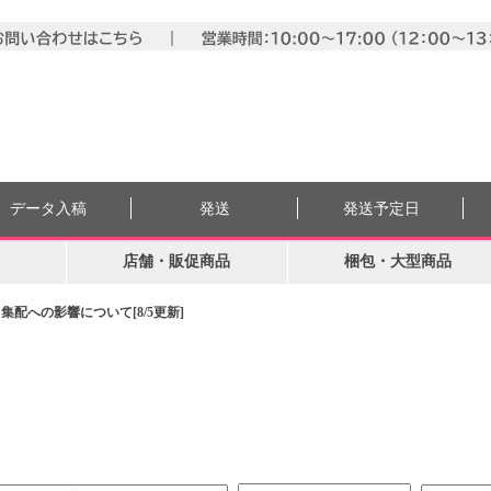
データ入稿
発送
発送予定日
店舗・販促商品
梱包・大型商品
配への影響について[8/5更新]
。