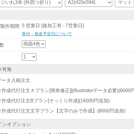
5 営業日 [後加工有 - 7営業日]
/製作期間
受付・発送予定日について
数
タ有無
データ入稿注文
作成代行注文Ａプラン[簡単修正]](Illustratorデータ必要)
(600
タ作成代行注文Bプラン[そっくり作成]
(16000円追加)
タ作成代行注文文字プラン【文字のみで作成】
(8000円追加)
インオプション