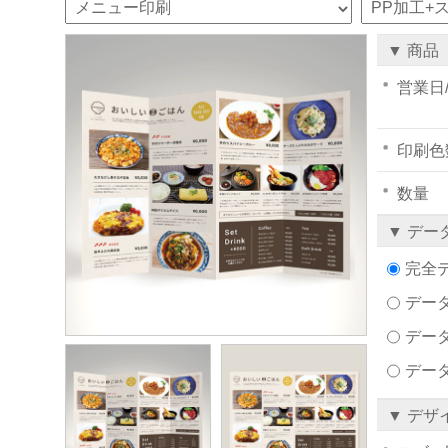
▼ 商品
営業日
印刷色
数量
▼ デー
完全
データ
デー
デー
▼ デザ