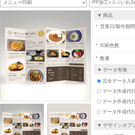
▼ 商品
営業日/製作期間
印刷色数
数量
▼ データ有無
完全データ入
データ作成代行注文
データ作成代行
データ作成代
▼ デザインオプ