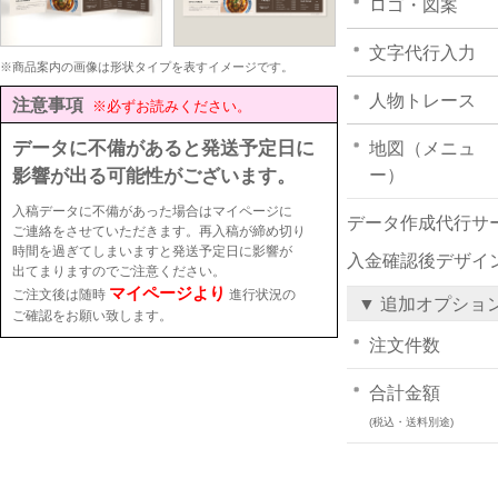
ロゴ・図案
文字代行入力
※商品案内の画像は形状タイプを表すイメージです。
人物トレース
注意事項
※必ずお読みください。
データに不備があると発送予定日に
地図（メニュ
影響が出る可能性がございます。
ー）
入稿データに不備があった場合はマイページに
データ作成代行サ
ご連絡をさせていただきます。再入稿が締め切り
時間を過ぎてしまいますと発送予定日に影響が
入金確認後デザイ
出てまりますのでご注意ください。
マイページより
ご注文後は随時
進行状況の
▼ 追加オプショ
ご確認をお願い致します。
注文件数
合計金額
(税込・送料別途)