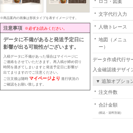
ロゴ・図案
文字代行入力
※商品案内の画像は形状タイプを表すイメージです。
人物トレース
注意事項
※必ずお読みください。
データに不備があると発送予定日に
地図（メニュ
影響が出る可能性がございます。
ー）
入稿データに不備があった場合はマイページに
データ作成代行サ
ご連絡をさせていただきます。再入稿が締め切り
時間を過ぎてしまいますと発送予定日に影響が
入金確認後デザイ
出てまりますのでご注意ください。
マイページより
ご注文後は随時
進行状況の
▼ 追加オプショ
ご確認をお願い致します。
注文件数
合計金額
(税込・送料別途)