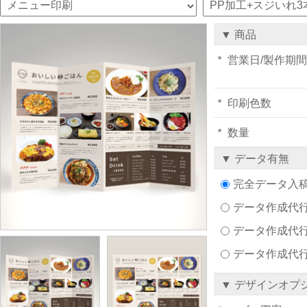
▼ 商品
営業日/製作期間
印刷色数
数量
▼ データ有無
完全データ入
データ作成代行注文
データ作成代行
データ作成代
▼ デザインオプ