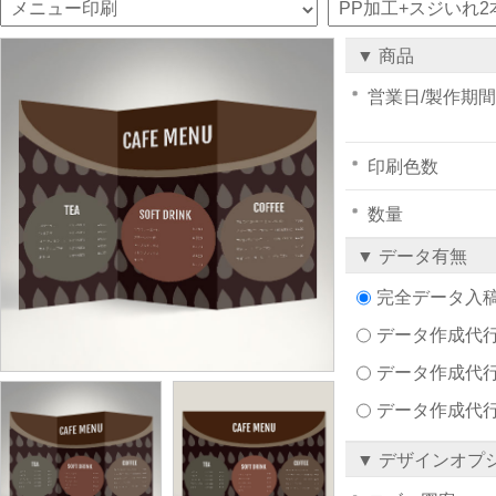
▼ 商品
営業日/製作期間
印刷色数
数量
▼ データ有無
完全データ入
データ作成代行注文
データ作成代行
データ作成代
▼ デザインオプ