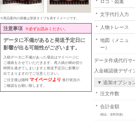
ロゴ・図案
文字代行入力
※商品案内の画像は形状タイプを表すイメージです。
人物トレース
注意事項
※必ずお読みください。
データに不備があると発送予定日に
地図（メニュ
影響が出る可能性がございます。
ー）
入稿データに不備があった場合はマイページに
データ作成代行サ
ご連絡をさせていただきます。再入稿が締め切り
時間を過ぎてしまいますと発送予定日に影響が
入金確認後デザイ
出てまりますのでご注意ください。
マイページより
ご注文後は随時
進行状況の
▼ 追加オプショ
ご確認をお願い致します。
注文件数
合計金額
(税込・送料別途)