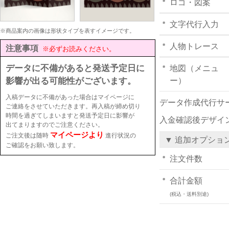
ロゴ・図案
文字代行入力
※商品案内の画像は形状タイプを表すイメージです。
人物トレース
注意事項
※必ずお読みください。
データに不備があると発送予定日に
地図（メニュ
影響が出る可能性がございます。
ー）
入稿データに不備があった場合はマイページに
データ作成代行サ
ご連絡をさせていただきます。再入稿が締め切り
時間を過ぎてしまいますと発送予定日に影響が
入金確認後デザイ
出てまりますのでご注意ください。
マイページより
ご注文後は随時
進行状況の
▼ 追加オプショ
ご確認をお願い致します。
注文件数
合計金額
(税込・送料別途)