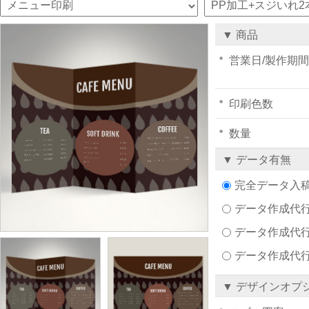
▼ 商品
営業日/製作期間
印刷色数
数量
▼ データ有無
完全データ入
データ作成代行注文
データ作成代行
データ作成代
▼ デザインオプ