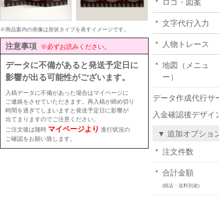
ロゴ・図案
文字代行入力
※商品案内の画像は形状タイプを表すイメージです。
人物トレース
注意事項
※必ずお読みください。
データに不備があると発送予定日に
地図（メニュ
影響が出る可能性がございます。
ー）
入稿データに不備があった場合はマイページに
データ作成代行サ
ご連絡をさせていただきます。再入稿が締め切り
時間を過ぎてしまいますと発送予定日に影響が
入金確認後デザイ
出てまりますのでご注意ください。
マイページより
ご注文後は随時
進行状況の
▼ 追加オプショ
ご確認をお願い致します。
注文件数
合計金額
(税込・送料別途)