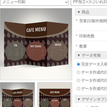
▼ 商品
営業日/製作期間
印刷色数
数量
▼ データ有無
完全データ入
データ作成代行注文
データ作成代行
データ作成代
▼ デザインオプ