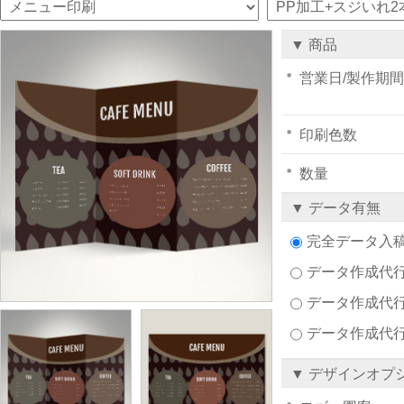
▼ 商品
営業日/製作期間
印刷色数
数量
▼ データ有無
完全データ入
データ作成代行注文
データ作成代行
データ作成代
▼ デザインオプ