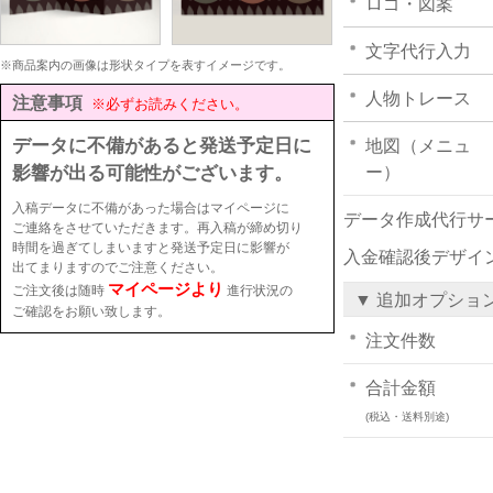
ロゴ・図案
文字代行入力
※商品案内の画像は形状タイプを表すイメージです。
人物トレース
注意事項
※必ずお読みください。
データに不備があると発送予定日に
地図（メニュ
影響が出る可能性がございます。
ー）
入稿データに不備があった場合はマイページに
データ作成代行サ
ご連絡をさせていただきます。再入稿が締め切り
時間を過ぎてしまいますと発送予定日に影響が
入金確認後デザイ
出てまりますのでご注意ください。
マイページより
ご注文後は随時
進行状況の
▼ 追加オプショ
ご確認をお願い致します。
注文件数
合計金額
(税込・送料別途)