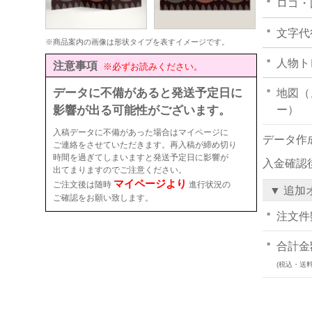
ロゴ・
文字代
※商品案内の画像は形状タイプを表すイメージです。
人物ト
注意事項
※必ずお読みください。
データに不備があると発送予定日に
地図（
影響が出る可能性がございます。
ー）
入稿データに不備があった場合はマイページに
データ作
ご連絡をさせていただきます。再入稿が締め切り
時間を過ぎてしまいますと発送予定日に影響が
入金確認
出てまりますのでご注意ください。
マイページより
ご注文後は随時
進行状況の
▼ 追加
ご確認をお願い致します。
注文件
合計金
(税込・送料