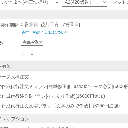
5 営業日 [後加工有 - 7営業日]
/製作期間
受付・発送予定日について
数
タ有無
データ入稿注文
作成代行注文Ａプラン[簡単修正]](Illustratorデータ必要)
(600
タ作成代行注文Bプラン[そっくり作成]
(16000円追加)
タ作成代行注文文字プラン【文字のみで作成】
(8000円追加)
インオプション