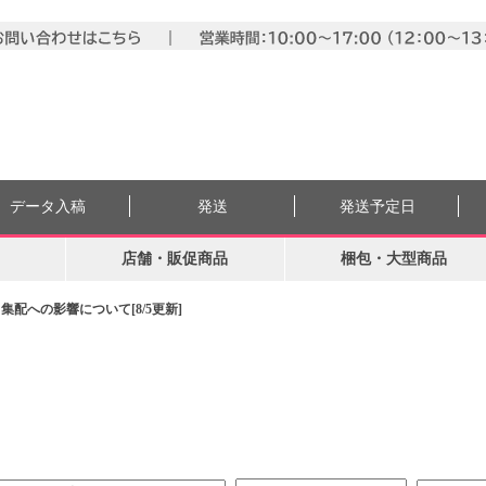
データ入稿
発送
発送予定日
店舗・販促商品
梱包・大型商品
配への影響について[8/5更新]
。