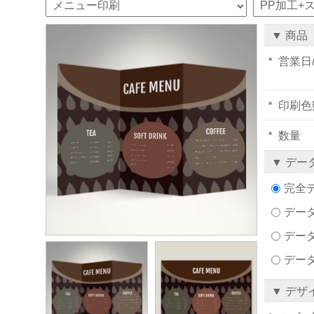
▼ 商品
営業日
印刷色
数量
▼ デー
完全
データ
デー
デー
▼ デザ