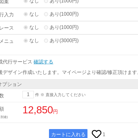
なし
あり(1000円)
図案
なし
あり(1000円)
行入力
なし
あり(1000円)
レース
なし
あり(3000円)
メニュ
成代行サービス
確認する
後デザイン作成いたします。マイページより確認/修正頂けます
オプション
件
※ 直接入力してください
数
12,850
額
円
別途)
カートに入れる
1