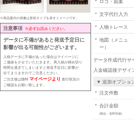
ロゴ・図案
文字代行入力
※商品案内の画像は形状タイプを表すイメージです。
人物トレース
注意事項
※必ずお読みください。
データに不備があると発送予定日に
地図（メニュ
影響が出る可能性がございます。
ー）
入稿データに不備があった場合はマイページに
データ作成代行サ
ご連絡をさせていただきます。再入稿が締め切り
時間を過ぎてしまいますと発送予定日に影響が
入金確認後デザイ
出てまりますのでご注意ください。
マイページより
ご注文後は随時
進行状況の
▼ 追加オプショ
ご確認をお願い致します。
注文件数
合計金額
(税込・送料別途)