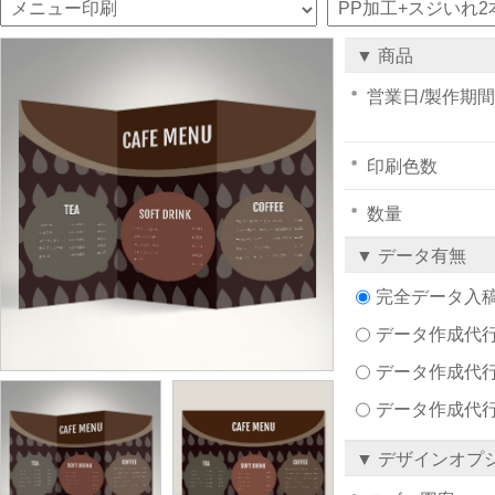
▼ 商品
営業日/製作期間
印刷色数
数量
▼ データ有無
完全データ入
データ作成代行注文
データ作成代行
データ作成代
▼ デザインオプ