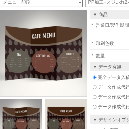
▼ 商品
営業日/製作期間
印刷色数
数量
▼ データ有無
完全データ入
データ作成代行注文
データ作成代行
データ作成代
▼ デザインオプ