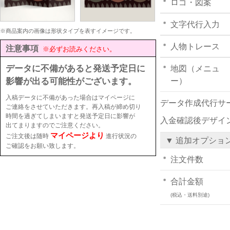
ロゴ・図案
文字代行入力
※商品案内の画像は形状タイプを表すイメージです。
人物トレース
注意事項
※必ずお読みください。
データに不備があると発送予定日に
地図（メニュ
影響が出る可能性がございます。
ー）
入稿データに不備があった場合はマイページに
データ作成代行サ
ご連絡をさせていただきます。再入稿が締め切り
時間を過ぎてしまいますと発送予定日に影響が
入金確認後デザイ
出てまりますのでご注意ください。
マイページより
ご注文後は随時
進行状況の
▼ 追加オプショ
ご確認をお願い致します。
注文件数
合計金額
(税込・送料別途)