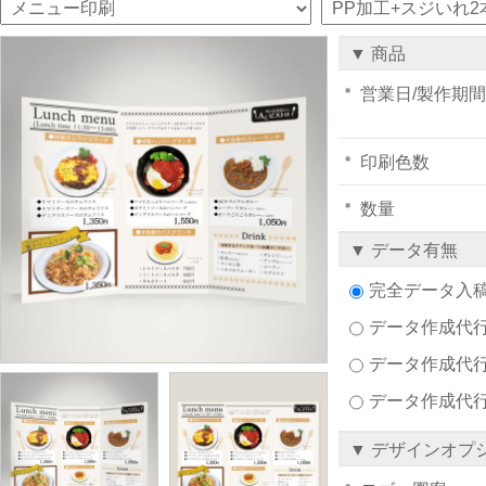
▼ 商品
営業日/製作期間
印刷色数
数量
▼ データ有無
完全データ入
データ作成代行注文
データ作成代行
データ作成代
▼ デザインオプ