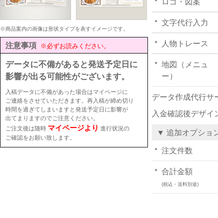
ロゴ・図案
文字代行入力
※商品案内の画像は形状タイプを表すイメージです。
人物トレース
注意事項
※必ずお読みください。
データに不備があると発送予定日に
地図（メニュ
影響が出る可能性がございます。
ー）
入稿データに不備があった場合はマイページに
データ作成代行サ
ご連絡をさせていただきます。再入稿が締め切り
時間を過ぎてしまいますと発送予定日に影響が
入金確認後デザイ
出てまりますのでご注意ください。
マイページより
ご注文後は随時
進行状況の
▼ 追加オプショ
ご確認をお願い致します。
注文件数
合計金額
(税込・送料別途)