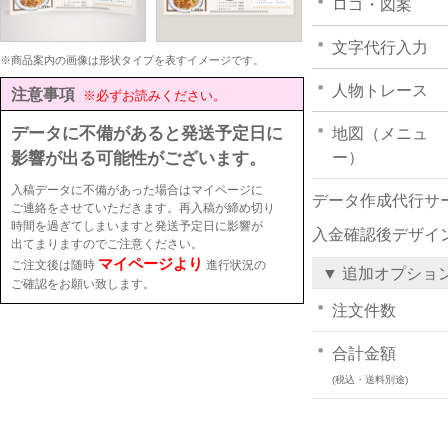
ロゴ・図案
文字代行入力
※商品案内の画像は形状タイプを表すイメージです。
人物トレース
注意事項
※必ずお読みください。
データに不備があると発送予定日に
地図（メニュ
影響が出る可能性がございます。
ー）
入稿データに不備があった場合はマイページに
データ作成代行サ
ご連絡をさせていただきます。再入稿が締め切り
時間を過ぎてしまいますと発送予定日に影響が
入金確認後デザイ
出てまりますのでご注意ください。
マイページより
ご注文後は随時
進行状況の
▼ 追加オプショ
ご確認をお願い致します。
注文件数
合計金額
(税込・送料別途)