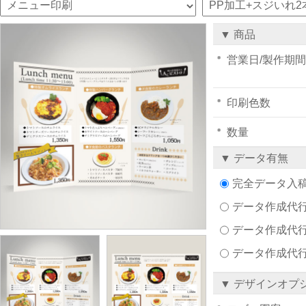
▼ 商品
営業日/製作期間
印刷色数
数量
▼ データ有無
完全データ入
データ作成代行注文
データ作成代行
データ作成代
▼ デザインオプ