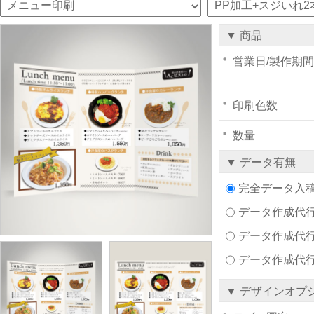
▼ 商品
営業日/製作期間
印刷色数
数量
▼ データ有無
完全データ入
データ作成代行注文
データ作成代行
データ作成代
▼ デザインオプ