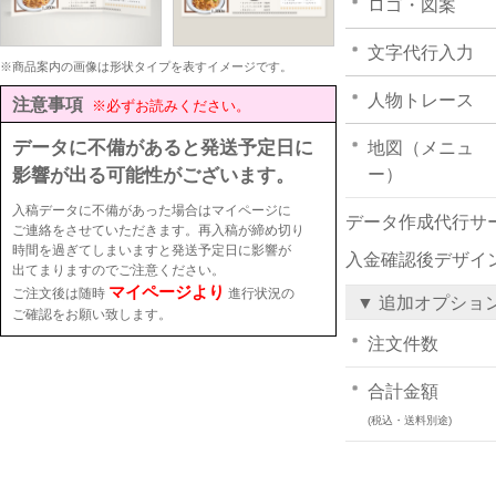
ロゴ・図案
文字代行入力
※商品案内の画像は形状タイプを表すイメージです。
人物トレース
注意事項
※必ずお読みください。
データに不備があると発送予定日に
地図（メニュ
影響が出る可能性がございます。
ー）
入稿データに不備があった場合はマイページに
データ作成代行サ
ご連絡をさせていただきます。再入稿が締め切り
時間を過ぎてしまいますと発送予定日に影響が
入金確認後デザイ
出てまりますのでご注意ください。
マイページより
ご注文後は随時
進行状況の
▼ 追加オプショ
ご確認をお願い致します。
注文件数
合計金額
(税込・送料別途)