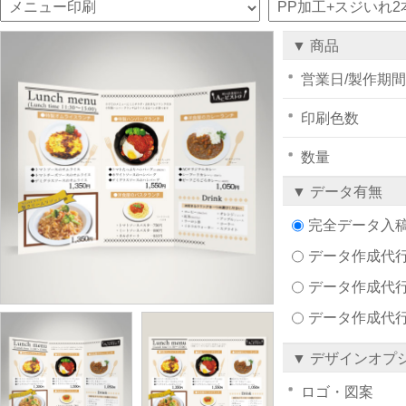
▼ 商品
営業日/製作期間
印刷色数
数量
▼ データ有無
完全データ入
データ作成代行注文
データ作成代行
データ作成代
▼ デザインオプ
ロゴ・図案