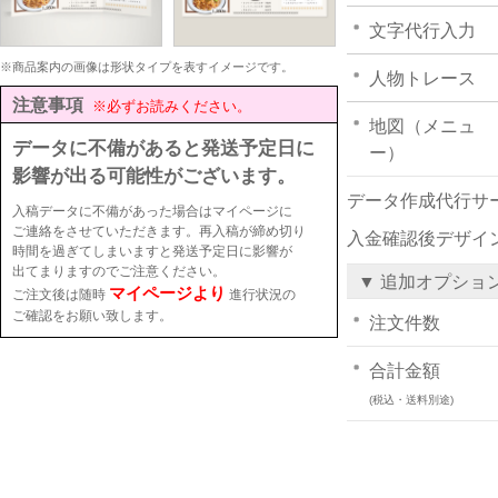
文字代行入力
※商品案内の画像は形状タイプを表すイメージです。
人物トレース
注意事項
※必ずお読みください。
地図（メニュ
データに不備があると発送予定日に
ー）
影響が出る可能性がございます。
データ作成代行サ
入稿データに不備があった場合はマイページに
ご連絡をさせていただきます。再入稿が締め切り
入金確認後デザイ
時間を過ぎてしまいますと発送予定日に影響が
出てまりますのでご注意ください。
▼ 追加オプショ
マイページより
ご注文後は随時
進行状況の
ご確認をお願い致します。
注文件数
合計金額
(税込・送料別途)