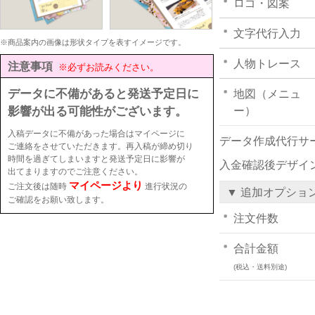
ロゴ・図案
文字代行入力
※商品案内の画像は形状タイプを表すイメージです。
人物トレース
注意事項
※必ずお読みください。
データに不備があると発送予定日に
地図（メニュ
影響が出る可能性がございます。
ー）
入稿データに不備があった場合はマイページに
データ作成代行サ
ご連絡をさせていただきます。再入稿が締め切り
時間を過ぎてしまいますと発送予定日に影響が
入金確認後デザイ
出てまりますのでご注意ください。
マイページより
ご注文後は随時
進行状況の
▼ 追加オプショ
ご確認をお願い致します。
注文件数
合計金額
(税込・送料別途)