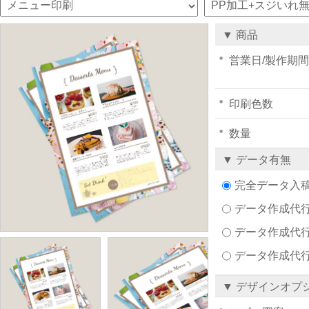
▼ 商品
営業日/製作期間
印刷色数
数量
▼ データ有無
完全データ入
データ作成代行注文
データ作成代行
データ作成代
▼ デザインオプ