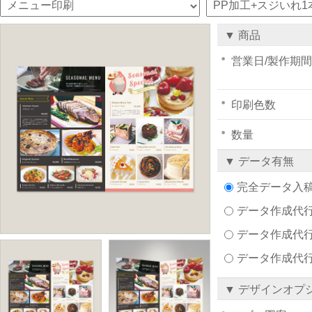
▼ 商品
営業日/製作期間
印刷色数
数量
▼ データ有無
完全データ入
データ作成代行注文
データ作成代行
データ作成代
▼ デザインオプ