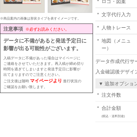
ロゴ・図案
文字代行入力
※商品案内の画像は形状タイプを表すイメージです。
人物トレース
注意事項
※必ずお読みください。
データに不備があると発送予定日に
地図（メニュ
影響が出る可能性がございます。
ー）
入稿データに不備があった場合はマイページに
データ作成代行サ
ご連絡をさせていただきます。再入稿が締め切り
時間を過ぎてしまいますと発送予定日に影響が
入金確認後デザイ
出てまりますのでご注意ください。
マイページより
ご注文後は随時
進行状況の
▼ 追加オプショ
ご確認をお願い致します。
注文件数
合計金額
(税込・送料別途)