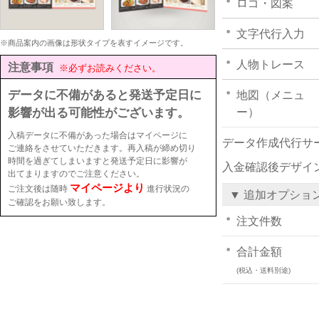
ロゴ・図案
文字代行入力
※商品案内の画像は形状タイプを表すイメージです。
人物トレース
注意事項
※必ずお読みください。
データに不備があると発送予定日に
地図（メニュ
影響が出る可能性がございます。
ー）
入稿データに不備があった場合はマイページに
データ作成代行サ
ご連絡をさせていただきます。再入稿が締め切り
時間を過ぎてしまいますと発送予定日に影響が
入金確認後デザイ
出てまりますのでご注意ください。
マイページより
ご注文後は随時
進行状況の
▼ 追加オプショ
ご確認をお願い致します。
注文件数
合計金額
(税込・送料別途)