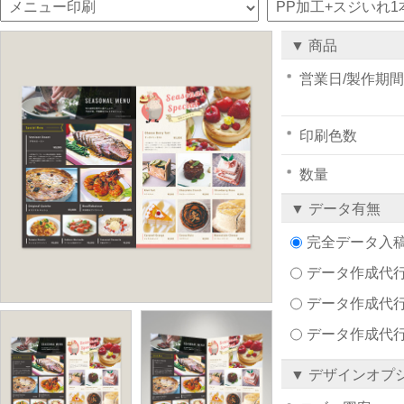
▼ 商品
営業日/製作期間
印刷色数
数量
▼ データ有無
完全データ入
データ作成代行注文
データ作成代行
データ作成代
▼ デザインオプ