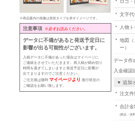
ロゴ・
文字代
※商品案内の画像は形状タイプを表すイメージです。
人物ト
注意事項
※必ずお読みください。
データに不備があると発送予定日に
地図（
影響が出る可能性がございます。
ー）
入稿データに不備があった場合はマイページに
データ作
ご連絡をさせていただきます。再入稿が締め切り
時間を過ぎてしまいますと発送予定日に影響が
入金確認
出てまりますのでご注意ください。
マイページより
ご注文後は随時
進行状況の
▼ 追加
ご確認をお願い致します。
注文件
合計金
(税込・送料