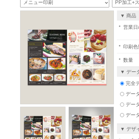
▼ 商品
営業日
印刷色
数量
▼ デー
完全
データ
デー
デー
▼ デザ