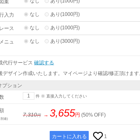
なし
あり(1000円)
図案
なし
あり(1000円)
行入力
なし
あり(1000円)
レース
なし
あり(3000円)
メニュ
成代行サービス
確認する
後デザイン作成いたします。マイページより確認/修正頂けます
オプション
件
※ 直接入力してください
数
3,655
額
7,310
→
円
(
50% OFF
)
別途)
カートに入れる
1