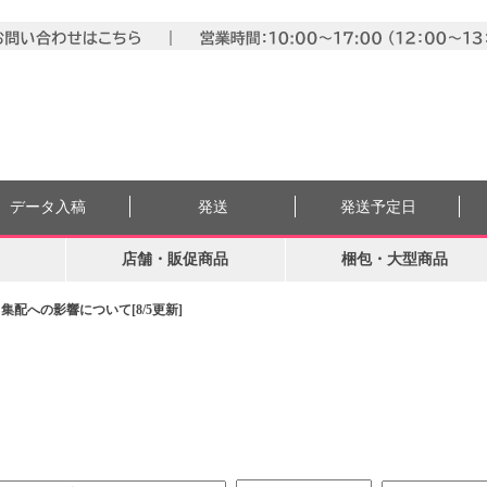
データ入稿
発送
発送予定日
店舗・販促商品
梱包・大型商品
配への影響について[8/5更新]
。