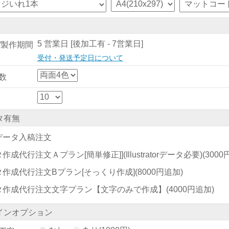
5 営業日 [後加工有 - 7営業日]
/製作期間
受付・発送予定日について
数
タ有無
データ入稿注文
作成代行注文Ａプラン[簡単修正]](Illustratorデータ必要)
(300
タ作成代行注文Bプラン[そっくり作成]
(8000円追加)
タ作成代行注文文字プラン【文字のみで作成】
(4000円追加)
インオプション