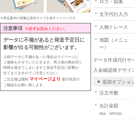
ロゴ・図案
文字代行入力
※商品案内の画像は形状タイプを表すイメージです。
人物トレース
注意事項
※必ずお読みください。
データに不備があると発送予定日に
地図（メニュ
影響が出る可能性がございます。
ー）
入稿データに不備があった場合はマイページに
データ作成代行サ
ご連絡をさせていただきます。再入稿が締め切り
時間を過ぎてしまいますと発送予定日に影響が
入金確認後デザイ
出てまりますのでご注意ください。
マイページより
ご注文後は随時
進行状況の
▼ 追加オプショ
ご確認をお願い致します。
注文件数
合計金額
(税込・送料別途)