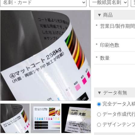
▼ 商品
営業日/製作期間
印刷色数
数量
▼ データ有無
完全データ入
データ作成代
デザインテン