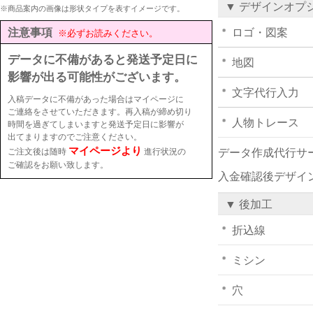
▼ デザインオプ
※商品案内の画像は形状タイプを表すイメージです。
注意事項
ロゴ・図案
※必ずお読みください。
データに不備があると発送予定日に
地図
影響が出る可能性がございます。
文字代行入力
入稿データに不備があった場合はマイページに
ご連絡をさせていただきます。再入稿が締め切り
人物トレース
時間を過ぎてしまいますと発送予定日に影響が
出てまりますのでご注意ください。
マイページより
ご注文後は随時
進行状況の
データ作成代行サ
ご確認をお願い致します。
入金確認後デザイ
▼ 後加工
折込線
ミシン
穴