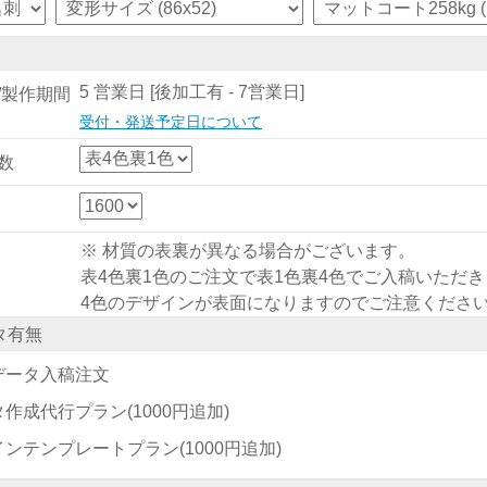
5 営業日 [後加工有 - 7営業日]
/製作期間
受付・発送予定日について
数
※ 材質の表裏が異なる場合がございます。
表4色裏1色のご注文で表1色裏4色でご入稿いただ
4色のデザインが表面になりますのでご注意くださ
タ有無
データ入稿注文
タ作成代行プラン
(1000円追加)
インテンプレートプラン
(1000円追加)