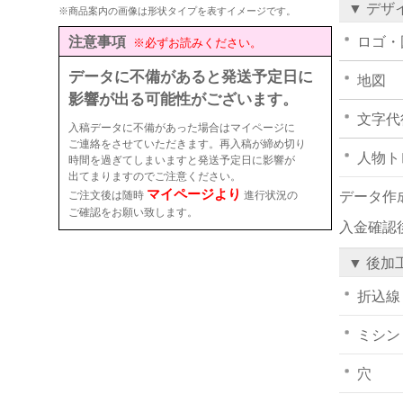
▼ デザ
※商品案内の画像は形状タイプを表すイメージです。
注意事項
ロゴ・
※必ずお読みください。
データに不備があると発送予定日に
地図
影響が出る可能性がございます。
文字代
入稿データに不備があった場合はマイページに
ご連絡をさせていただきます。再入稿が締め切り
人物ト
時間を過ぎてしまいますと発送予定日に影響が
出てまりますのでご注意ください。
マイページより
ご注文後は随時
進行状況の
データ作
ご確認をお願い致します。
入金確認
▼ 後加
折込線
ミシン
穴