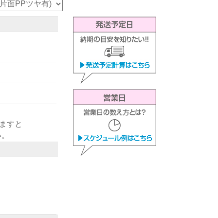
きますと
い。