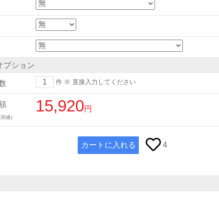
オプション
件
※ 直接入力してください
数
15,920
額
円
別途)
カートに入れる
4