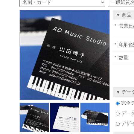
▼ 商品
営業日
印刷色
数量
▼ デー
完全
デー
デザ