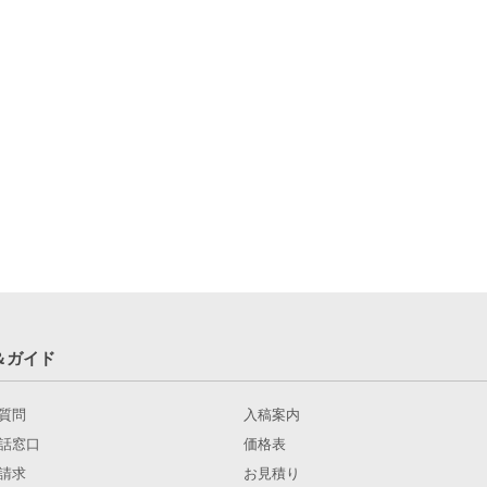
＆ガイド
質問
入稿案内
話窓口
価格表
請求
お見積り