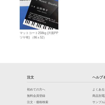
マットコート258kg (片面PP
ツヤ有) （86ｘ52）
注文
ヘルプ
初めての方へ
よくある
無料会員登録
商品別電
注文・価格検索
サンプル