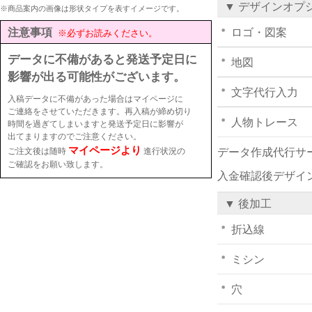
▼ デザインオプ
※商品案内の画像は形状タイプを表すイメージです。
注意事項
ロゴ・図案
※必ずお読みください。
データに不備があると発送予定日に
地図
影響が出る可能性がございます。
文字代行入力
入稿データに不備があった場合はマイページに
ご連絡をさせていただきます。再入稿が締め切り
人物トレース
時間を過ぎてしまいますと発送予定日に影響が
出てまりますのでご注意ください。
マイページより
ご注文後は随時
進行状況の
データ作成代行サ
ご確認をお願い致します。
入金確認後デザイ
▼ 後加工
折込線
ミシン
穴