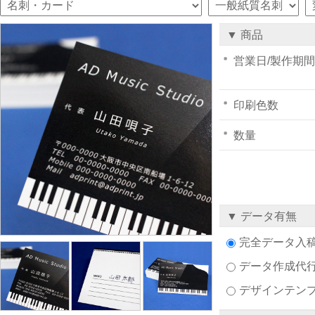
▼ 商品
営業日/製作期間
印刷色数
数量
▼ データ有無
完全データ入
データ作成代
デザインテン