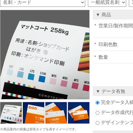
▼ 商品
営業日/製作期間
印刷色数
数量
▼ データ有無
完全データ入
データ作成代
デザインテン
※商品案内の画像は形状タイプを表すイメージです。