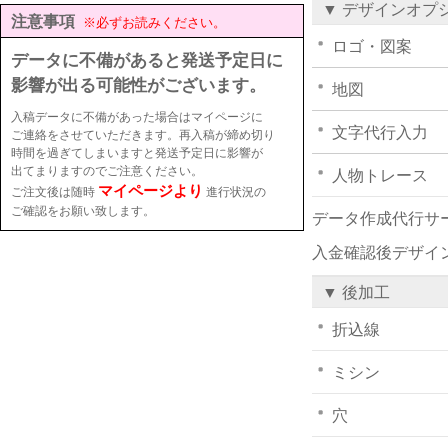
▼ デザインオプ
注意事項
※必ずお読みください。
ロゴ・図案
データに不備があると発送予定日に
影響が出る可能性がございます。
地図
入稿データに不備があった場合はマイページに
文字代行入力
ご連絡をさせていただきます。再入稿が締め切り
時間を過ぎてしまいますと発送予定日に影響が
出てまりますのでご注意ください。
人物トレース
マイページより
ご注文後は随時
進行状況の
ご確認をお願い致します。
データ作成代行サ
入金確認後デザイ
▼ 後加工
折込線
ミシン
穴